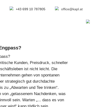
+43 699 10 787805
office@kapl.at
 Engpass?
gpass?
kritische Kunden, Preisdruck, schneller
chäftsleben ist nicht leicht. Die
nternehmen gehen von spontanen
er strategisch gut durchdachte
s zu „Abwarten und Tee trinken“.
n von „gelassenem Nachdenken, was
innvoll sein. Warten „... dass es von
ser wird“ kann tödlich sein.