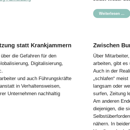
Weiterlesen ...
tzung statt Krankjammern
Zwischen Bur
 über die Gefahren für den
Über Mitarbeiter
balisierung, Digitalisierung,
arbeiten, gibt es
c.
Auch in der Reali
tarbeiter und auch Führungskräfte
„schlafen“ meist
anstatt in Verhaltensweisen,
langsam oder wen
erer Unternehmen nachhaltig
surfen, Zeitung l
Am anderen Ende 
diejenigen, die 
Selbstüberforde
nähern. In beide