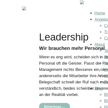
Home
Angebo
Co
Tr
Leadership
C
About
Wir brauchen mehr Personal
T
Ph
Wenn es eng wird, scheiden sich in
N
Personal oft die Geister. Passt der Pro
K
Management nichts Besseres ein, den
I
andererseits die Mitarbeiter ihre Arbei
D
Belegschaft schnell der Ruf nach mehr
Blog
verständlich, beides scheinbar unvere
Bl
an der Realität vorbei.
B
B
Weiterlesen ...