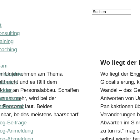
t
nsulting
aining
oaching
Wo liegt der
eam
ilosophie
 den Unternehmen am Thema
Wo liegt der En
etzwerk
fit nicht und es fällt dem
Globalisierung, 
unden
kt es an Personalabbau. Schaffen
Wandel – das Ges
mpressum
t nicht mehr, wird bei der
Antworten von U
atenschutz
 Personal laut. Beides
Panikaktionen üb
inbar, beides meistens haarscharf
Veränderungen bi
og-Beiträge
Abwarten im Sin
log-Anmeldung
zu tun ist“ mag s
log-Abmeldung
selbst wieder bes